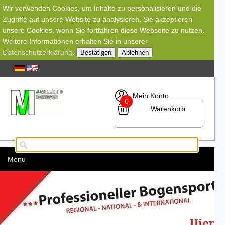
Wir verwenden Cookies, um Inhalte zu personalisieren und die
Zugriffe auf unsere Website zu analysieren. Sie akzeptieren
unsere Cookies, wenn Sie fortfahren diese Webseite zu nutzen.
Weitere Informationen erhalten Sie in unserer
Datenschutzerklärung
.
Bestätigen
Ablehnen
Mein Konto
0
Warenkorb
Menu