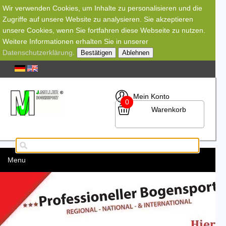
Wir verwenden Cookies, um Inhalte zu personalisieren und die
Zugriffe auf unsere Website zu analysieren. Sie akzeptieren
unsere Cookies, wenn Sie fortfahren diese Webseite zu nutzen.
Weitere Informationen erhalten Sie in unserer
Datenschutzerklärung
.
Bestätigen
Ablehnen
Mein Konto
0
Warenkorb
Menu