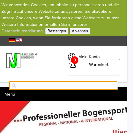
Wir verwenden Cookies, um Inhalte zu personalisieren und die
Zugriffe auf unsere Website zu analysieren. Sie akzeptieren
unsere Cookies, wenn Sie fortfahren diese Webseite zu nutzen.
Weitere Informationen erhalten Sie in unserer
Datenschutzerklärung
.
Bestätigen
Ablehnen
Mein Konto
0
Warenkorb
Menu