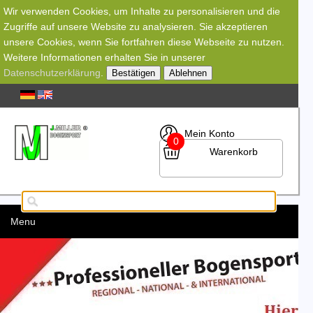
Wir verwenden Cookies, um Inhalte zu personalisieren und die
Zugriffe auf unsere Website zu analysieren. Sie akzeptieren
unsere Cookies, wenn Sie fortfahren diese Webseite zu nutzen.
Weitere Informationen erhalten Sie in unserer
Datenschutzerklärung
.
Bestätigen
Ablehnen
Mein Konto
0
Warenkorb
Menu