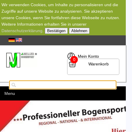
Wir verwenden Cookies, um Inhalte zu personalisieren und die
Zugriffe auf unsere Website zu analysieren. Sie akzeptieren
unsere Cookies, wenn Sie fortfahren diese Webseite zu nutzen.
Weitere Informationen erhalten Sie in unserer
Datenschutzerklärung
.
Bestätigen
Ablehnen
Mein Konto
0
Warenkorb
Menu