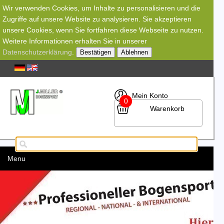
Wir verwenden Cookies, um Inhalte zu personalisieren und die
Zugriffe auf unsere Website zu analysieren. Sie akzeptieren
unsere Cookies, wenn Sie fortfahren diese Webseite zu nutzen.
Weitere Informationen erhalten Sie in unserer
Datenschutzerklärung
.
Bestätigen
Ablehnen
Mein Konto
0
Warenkorb
Menu